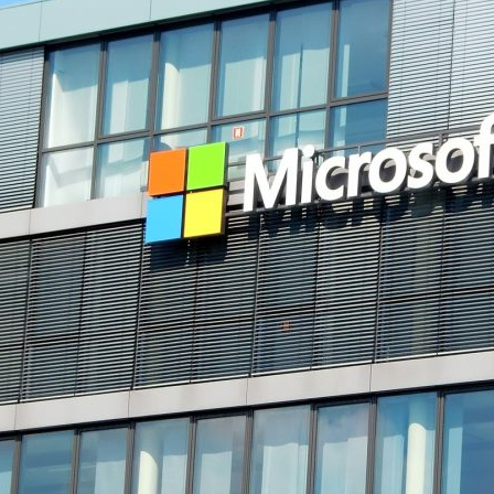
La
revista
de