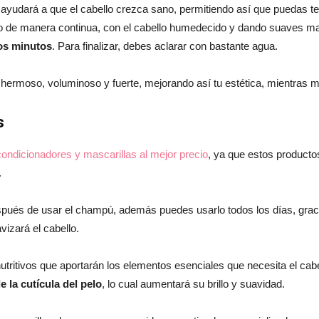
del
te ayudará a que el cabello crezca sano, permitiendo así que puedas te
rlo de manera continua, con el cabello humedecido y dando suaves ma
os minutos
. Para finalizar, debes aclarar con bastante agua.
hermoso, voluminoso y fuerte, mejorando así tu estética, mientras me
momento
s
ondicionadores y mascarillas al mejor precio
, ya que estos product
.
espués de usar el champú, además puedes usarlo todos los días, graci
izará el cabello.
nutritivos que aportarán los elementos esenciales que necesita el cab
e la cutícula del pelo
, lo cual aumentará su brillo y suavidad.