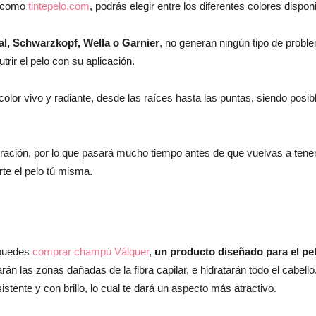
, como
tintepelo.com
, podrás elegir entre los diferentes colores disponi
moda
al, Schwarzkopf, Wella o Garnier
, no generan ningún tipo de proble
rir el pelo con su aplicación.
olor vivo y radiante, desde las raíces hasta las puntas, siendo posible
y
ación, por lo que pasará mucho tiempo antes de que vuelvas a tener q
rte el pelo tú misma.
belleza
 puedes
comprar champú Válquer
,
un producto diseñado para el pel
arán las zonas dañadas de la fibra capilar, e hidratarán todo el cabel
tente y con brillo, lo cual te dará un aspecto más atractivo.