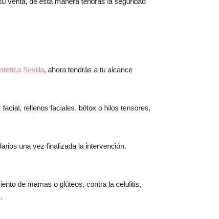
u venta, de esta manera tendrás la seguridad
estetica Sevilla
, ahora tendrás a tu alcance
 facial, rellenos faciales, bótox o hilos tensores,
rios una vez finalizada la intervención.
nto de mamas o glúteos, contra la celulitis,
.