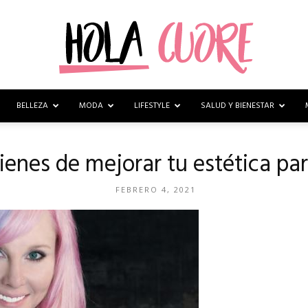
BELLEZA
MODA
LIFESTYLE
SALUD Y BIENESTAR
Hola
enes de mejorar tu estética pa
FEBRERO 4, 2021
Cuore
–