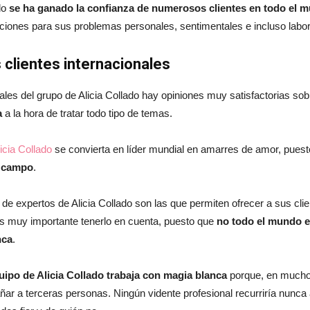
ado
se ha ganado la confianza de numerosos clientes en todo el 
ciones para sus problemas personales, sentimentales e incluso labor
s clientes internacionales
onales del grupo de Alicia Collado hay opiniones muy satisfactorias so
a
a la hora de tratar todo tipo de temas.
icia Collado
se convierta en líder mundial en amarres de amor, pues
e campo
.
 de expertos de Alicia Collado son las que permiten ofrecer a sus cl
s muy importante tenerlo en cuenta, puesto que
no todo el mundo es
nca
.
uipo de Alicia Collado trabaja con magia blanca
porque, en muchos
r a terceras personas. Ningún vidente profesional recurriría nunca a