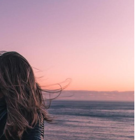
La
revista
de