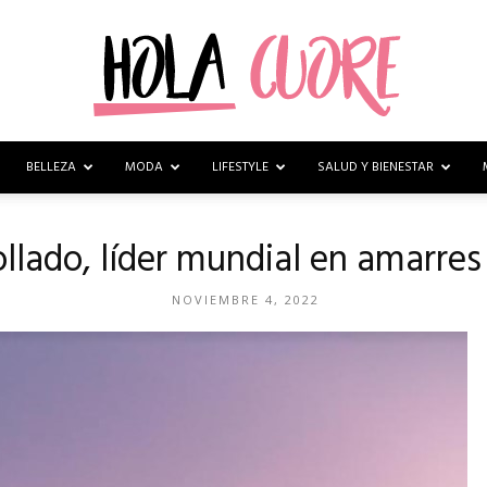
BELLEZA
MODA
LIFESTYLE
SALUD Y BIENESTAR
Hola
ollado, líder mundial en amarre
NOVIEMBRE 4, 2022
Cuore
–