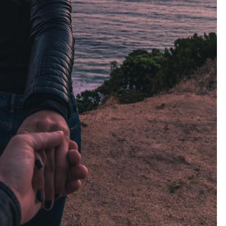
moda
y
belleza