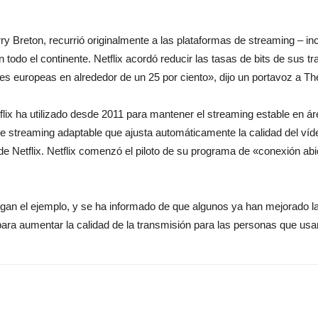
del
erry Breton, recurrió originalmente a las plataformas de streaming – 
 en todo el continente. Netflix acordó reducir las tasas de bits de sus
redes europeas en alrededor de un 25 por ciento», dijo un portavoz a 
momento
lix ha utilizado desde 2011 para mantener el streaming estable en 
 de streaming adaptable que ajusta automáticamente la calidad del ví
e Netflix. Netflix comenzó el piloto de su programa de «conexión a
gan el ejemplo, y se ha informado de que algunos ya han mejorado la 
para aumentar la calidad de la transmisión para las personas que usa