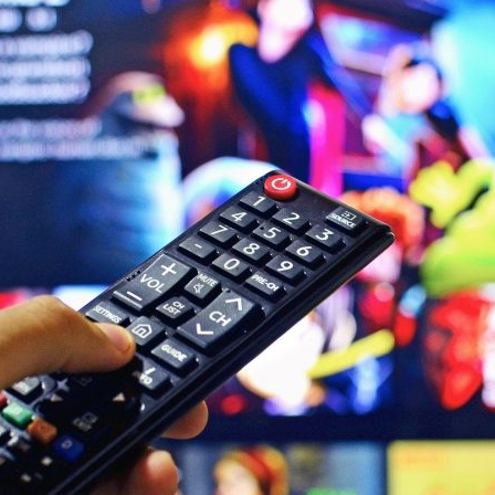
La
revista
de