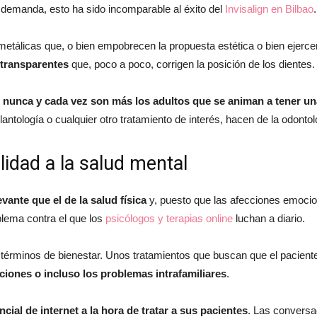
del
a demanda, esto ha sido incomparable al éxito del
Invisalign en Bilbao
.
etálicas que, o bien empobrecen la propuesta estética o bien ejercen
 transparentes
que, poco a poco, corrigen la posición de los dientes.
momento
e nunca y cada vez son más los adultos que se animan a tener u
antología o cualquier otro tratamiento de interés, hacen de la odonto
ilidad a la salud mental
vante que el de la salud física
y, puesto que las afecciones emocio
blema contra el que los
psicólogos y terapias online
luchan a diario.
 términos de bienestar. Unos tratamientos que buscan que el pacien
icciones o incluso los problemas intrafamiliares
.
ial de internet a la hora de tratar a sus pacientes
. Las conversa