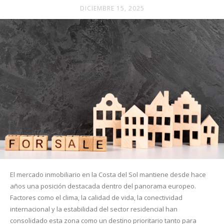
DICIEMBRE 15, 2025
revista
de
moda
y
El mercado inmobiliario en la Costa del Sol mantiene desde hace
años una posición destacada dentro del panorama europeo.
Factores como el clima, la calidad de vida, la conectividad
belleza
internacional y la estabilidad del sector residencial han
consolidado esta zona como un destino prioritario tanto para