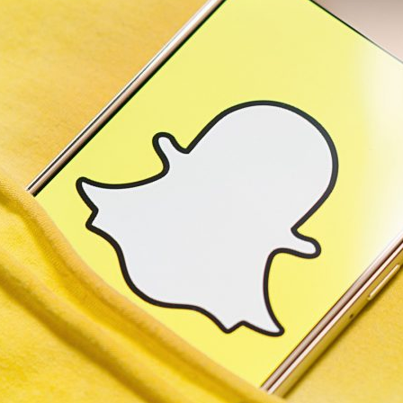
La
revista
de