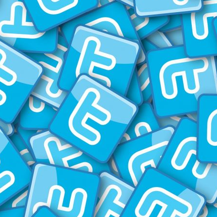
La
revista
de