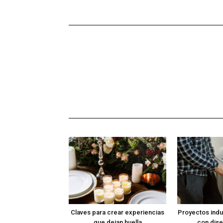
Claves para crear experiencias
Proyectos indus
que dejan huella
con dise