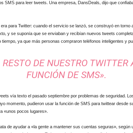
del
s SMS para leer tweets. Una empresa, DansDeals, dijo que confiaba e
era para Twitter: cuando el servicio se lanzó, se construyó en torno 
xto, y se suponía que se enviaban y recibían nuevos tweets comple
momento
o tiempo, ya que más personas compraron teléfonos inteligentes y pud
 RESTO DE NUESTRO TWITTER A
FUNCIÓN DE SMS».
 tweets vía texto el pasado septiembre por problemas de seguridad. 
uyo momento, pudieron usar la función de SMS para twittear desde su 
a «unos pocos lugares».
rata de ayudar a «la gente a mantener sus cuentas seguras», según un